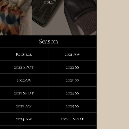
Belt
Season
Regular
2021 AW
2022 SPOT
2022 SS
2022AW
2023 SS
2023 SPOT
2024 SS
2023 AW
2025 SS
2024 AW
2024 SPOT