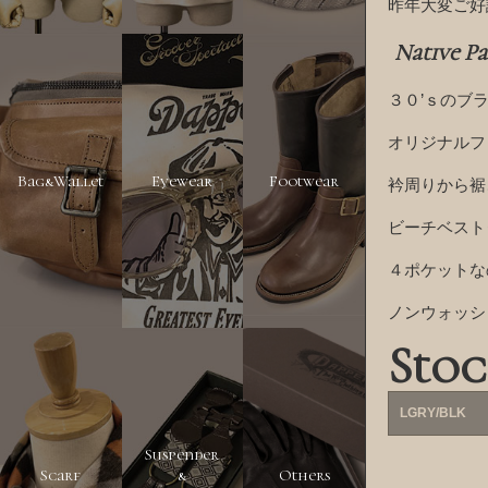
昨年大変ご好
Native P
３０’ｓのブ
オリジナルフ
Bag&Wallet
Eyewear
Footwear
衿周りから裾
ビーチベスト
４ポケットな
ノンウォッシ
Stoc
LGRY/BLK
Suspender
Scarf
&
Others