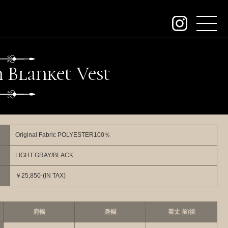
about
n Blanket Vest
contact
order
dealers
Original Fabric POLYESTER100％
archive
LIGHT GRAY/BLACK
KeywordSearch
￥25,850-(IN TAX)
SEARCH
肩幅
身幅
着丈 前/後