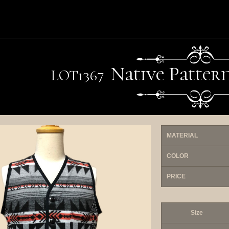
Native Patter
LO
T
1367
MATERIAL
COLOR
PRICE
Size