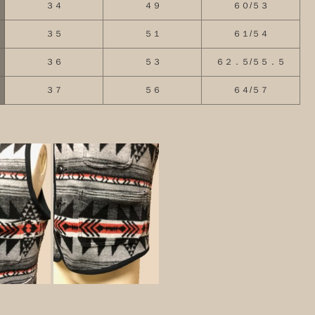
３４
４９
６０/５３
３５
５１
６１/５４
３６
５３
６２．５/５５．５
３７
５６
６４/５７