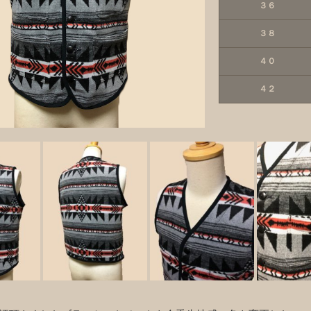
３６
３８
４０
４２