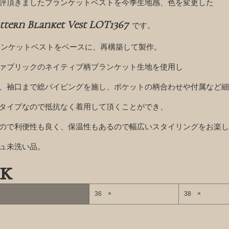
評頂きましたブランケットベストを今季生地感、色を変更した
attern Blanket Vest LOT1367
です。
ランケットベストをベースに、再構築して製作。
ァブリックのネイティブ柄ブランケット生地を使用し
、袖口まで総パイピングを施し、ポケットの柄合わせや付属など細
タイプなので抵抗なく着用して頂くことができ、
ので利便性も良く、保温性もあるので幅広いスタイリングをお楽し
ュ未洗い品。
k
36 ×
38 ×