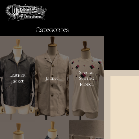
Categories
Special
Leather
Jacket
Sewing
Jacket
Model