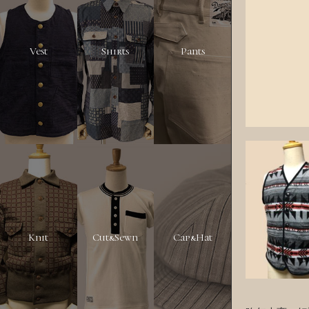
Vest
Shirts
Pants
Knit
Cut&Sewn
Cap&Hat