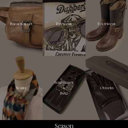
Bag&Wallet
Eyewear
Footwear
Suspender
Scarf
&
Others
Belt
Season