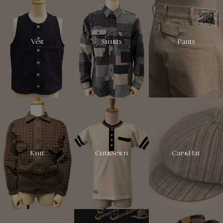
Vest
Shirts
Pants
Knit
Cut&Sewn
Cap&Hat