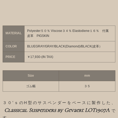
Polyester５０％ Viscose３４％ Elastodiene１６％ 付属
MATERIAL
皮革 PIGSKIN
COLOR
BLUEGRAY/GRAY/BLACK(Diamond)/BLACK(皮革）
PRICE
￥17,930-(IN TAX)
Size
mm
ゴム幅
３５
３０’ｓのH型のサスペンダーをベースに製作した、
Classical Suspenders by Gevaert LOT1907A
で
す。