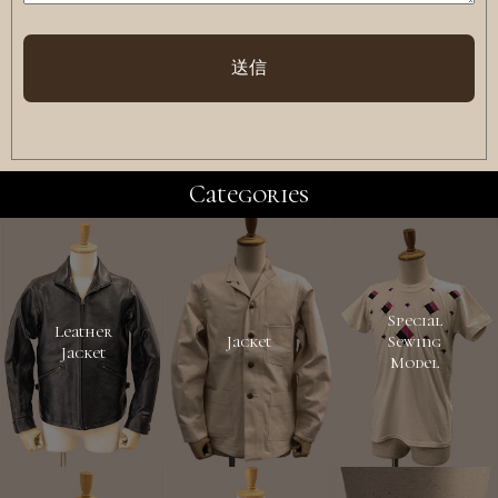
Categories
Special
Leather
Jacket
Sewing
Jacket
Model