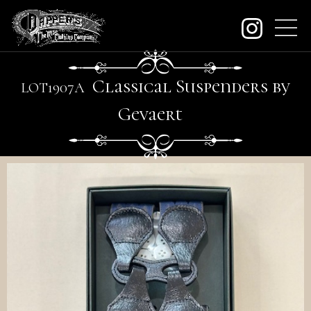
about
Classical Suspenders by
LO
T
1907A
contact
Gevaert
order
dealers
archive
KeywordSearch
SEARCH