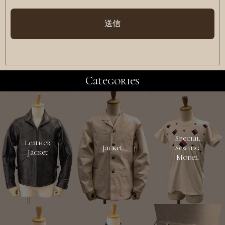
Categories
Special
Leather
Jacket
Sewing
Jacket
Model