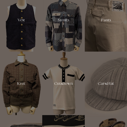
Vest
Shirts
Pants
Knit
Cut&Sewn
Cap&Hat