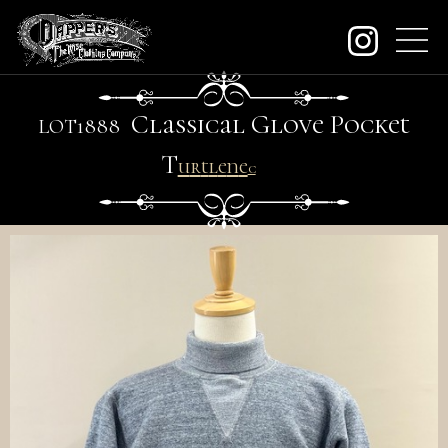
about
Classical Glove Pocket
LO
T
1888
contact
T
u
r
t
l
e
n
e
c
k
order
dealers
archive
KeywordSearch
SEARCH