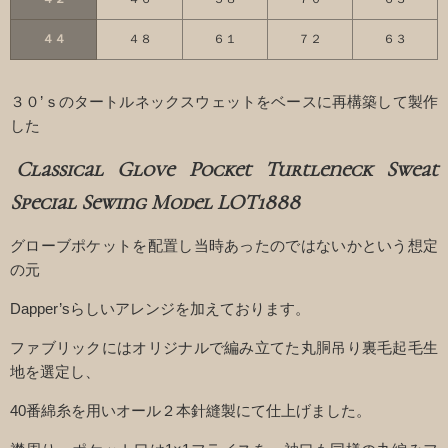
４４
４８
６１
７２
６３
３０’ｓのタートルネックスウェットをベースに再構築して製作
した
Classical Glove Pocket Turtleneck Sweat
Special Sewing Model LOT1888
グローブポケットを配置し当時あったのではないかという想定
の元
Dapper’sらしいアレンジを加えております。
ファブリックにはオリジナルで編み立てた丸胴吊り裏毛起毛生
地を選定し、
40番綿糸を用いオール２本針縫製にて仕上げました。