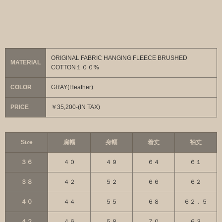
ORIGINAL FABRIC HANGING FLEECE BRUSHED
MATERIAL
COTTON１００%
COLOR
GRAY(Heather)
PRICE
￥35,200-(IN TAX)
Size
肩幅
身幅
着丈
袖丈
３６
４０
４９
６４
６１
３８
４２
５２
６６
６２
４０
４４
５５
６８
６２．５
４２
４６
５８
７０
６３