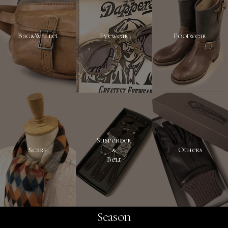
Bag&Wallet
Eyewear
Footwear
Suspender
Scarf
&
Others
Belt
Season