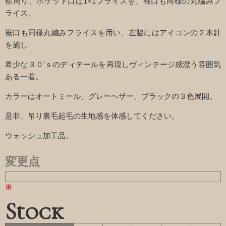
襟周り、ポケット口は1×1フライスを、袖口も同様の丸編みフ
ライス、
裾口も同様丸編みフライスを用い、左脇にはアイコンの２本針
を施し
希少な３０’ｓのディテールを再現しヴィンテージ感漂う雰囲気
ある一着。
カラーはオートミール、グレーヘザー、ブラックの３色展開。
是非、吊り裏毛起毛の生地感を体感してください。
ウォッシュ加工品。
変更点
Stock