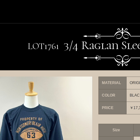
3/4 Raglan Sleev
LO
T
1761
MATERIAL
ORIG
COLOR
BLAC
PRICE
￥17,3
Size