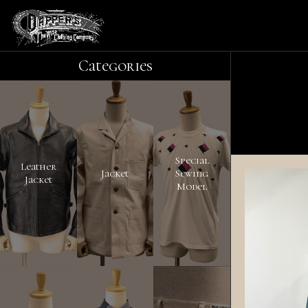
Categories
Special
Leather
Jacket
Sewing
Jacket
Model