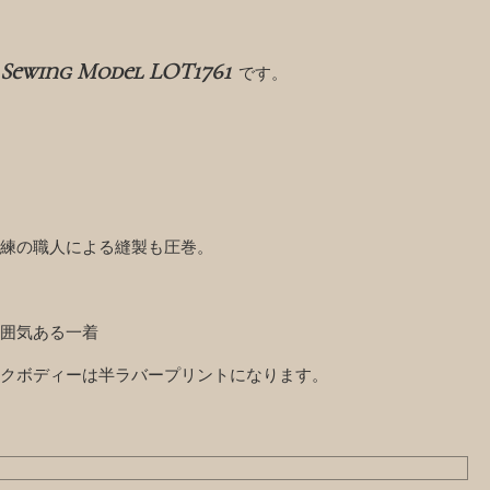
l Sewing Model LOT1761
です。
練の職人による縫製も圧巻。
囲気ある一着
クボディーは半ラバープリントになります。