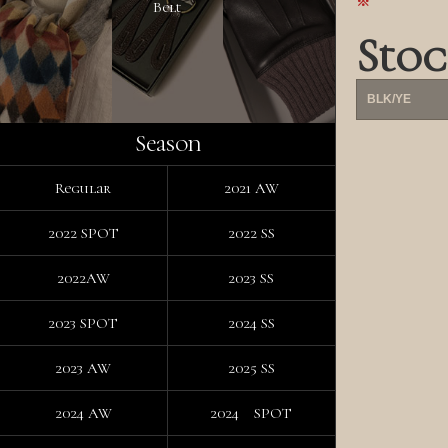
Belt
Stoc
BLK/YE
Season
Regular
2021 AW
2022 SPOT
2022 SS
2022AW
2023 SS
2023 SPOT
2024 SS
2023 AW
2025 SS
2024 AW
2024 SPOT