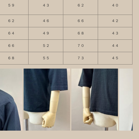
５９
４３
６２
４０
６２
４６
６６
４２
６４
４９
６８
４３
６６
５２
７０
４４
６８
５５
７３
４５