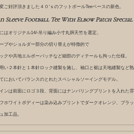
変ご好評頂きました４０’ｓのフットボールTeeベースの新色。
an Sleeve Football Tee With Elbow Patch Specia
にはオリジナル14/-吊り編み小寸丸胴天竺を選定。
ーブやショルダー部分の切り替えが特徴的で
ックや共地エルボーパッチなど細部のディテールも拘った仕様。
用い２本針と１本針ロック縫製を施し、袖口と裾は天地縫製など熟
てにおいてバランスのとれたスペシャルソーイングモデル。
インは前面にロゴ３段、背面にはナンバリングプリントを入れた雰
フホワイトボディーは染み込みプリントでダークオレンジ、ブラッ
ュ加工品。