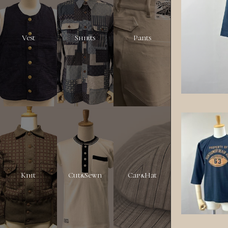
Vest
Shirts
Pants
Knit
Cut&Sewn
Cap&Hat