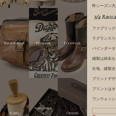
昨シーズン大
3/4 Ragl
ファブリック
ラグランスリ
Bag&Wallet
Eyewear
Footwear
バインダーネ
縫製は綿糸を
生地、縫製全
プリントデザ
プリントはオ
ワンウォッシ
Suspender
Scarf
&
Others