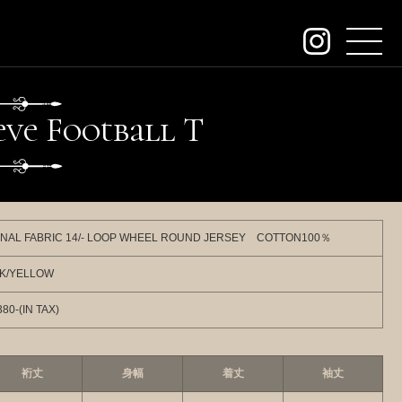
about
e Football
T
contact
e
e
W
i
order
dealers
INAL FABRIC 14/- LOOP WHEEL ROUND JERSEY COTTON100％
archive
K/YELLOW
KeywordSearch
80-(IN TAX)
SEARCH
裄丈
身幅
着丈
袖丈