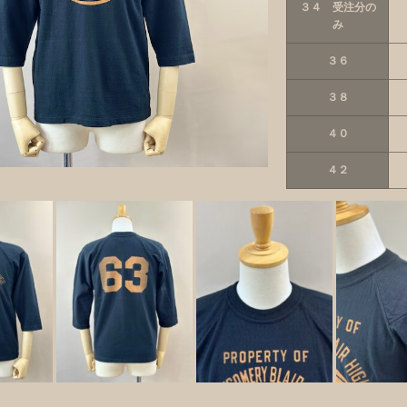
３４ 受注分の
み
３６
３８
４０
４２