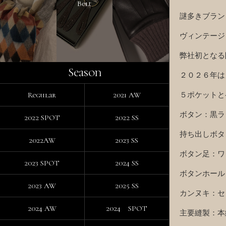
Belt
謎多きブラン
ヴィンテージ
弊社初となる
Season
２０２６年は
５ポケットと
Regular
2021 AW
ボタン：黒ラ
2022 SPOT
2022 SS
持ち出しボタ
2022AW
2023 SS
ボタン足：ワ
2023 SPOT
2024 SS
ボタンホール
2023 AW
2025 SS
カンヌキ：セ
2024 AW
2024 SPOT
主要縫製：本