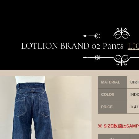
LO
T
LION BRAND 02 Pants
L
I
O
N
MATERIAL
Orig
COLOR
IND
PRICE
￥41,
SIZE数値はSA