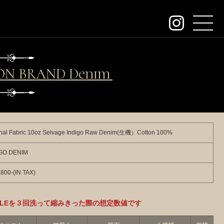
about
contact
B
R
A
N
D
D
e
n
i
m
W
o
r
k
P
order
dealers
inal Fabric 10oz Selvage Indigo Raw Denim(生機）Cotton 100%
archive
IGO DENIM
KeywordSearch
800-(IN TAX)
SEARCH
MPLEを３回洗って縮みきった際の想定数値です