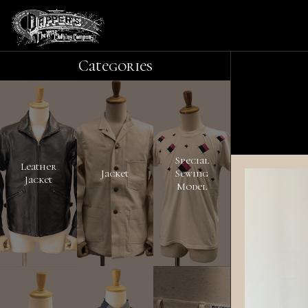
Categories
Special
Leather
Jacket
Sewing
Jacket
Model