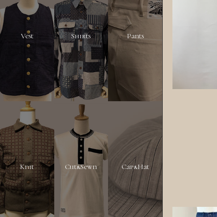
Vest
Shirts
Pants
Knit
Cut&Sewn
Cap&Hat