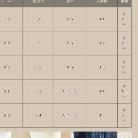
ウエスト
前股上
股下
太腿幅
裾幅
２
７６
３０
８５
３１
１．
５
２
８２
３１
８５
３２
２．
５
２
８６
３２
８５
３３
３．
５
２
９１
３３
８７．５
３４
４．
５
２
９６
３４
８７．５
３５
５．
５