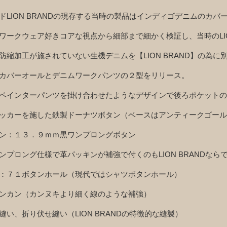
ドLION BRANDの現存する当時の製品はインディゴデニムのカ
ワークウェア好きコアな視点から細部まで細かく検証し、当時のLIO
防縮加工が施されていない生機デニムを【LION BRAND】の為
カバーオールとデニムワークパンツの２型をリリース。
ペインターパンツを掛け合わせたようなデザインで後ろポケットの
ッカーを施した鉄製ドーナツボタン（ベースはアンティークゴール
ン：１３．９ｍｍ黒ワンプロングボタン
ンプロング仕様で革パッキンが補強で付くのもLION BRANDなら
：７１ボタンホール（現代ではシャツボタンホール）
ンカン（カンヌキより細く線のような補強）
縫い、折り伏せ縫い（LION BRANDの特徴的な縫製）