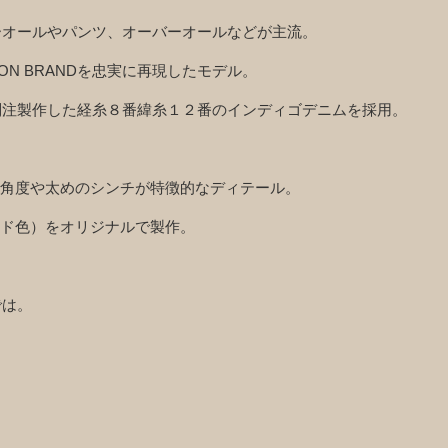
バーオールやパンツ、オーバーオールなどが主流。
N BRANDを忠実に再現したモデル。
に別注製作した経糸８番緯糸１２番のインディゴデニムを採用。
角度や太めのシンチが特徴的なディテール。
ド色）をオリジナルで製作。
では。