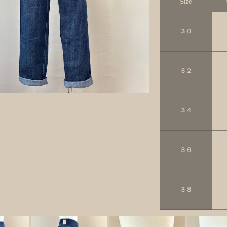
Size
３０
３２
３４
３６
３８