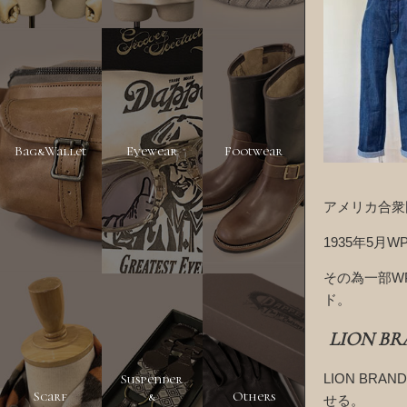
Bag&Wallet
Eyewear
Footwear
アメリカ合衆
1935年5
その為一部W
ド。
LION BRA
Suspender
LION B
Scarf
&
Others
せる。