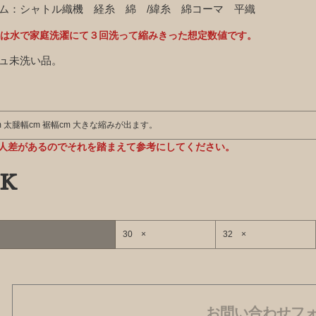
ム：シャトル織機 経糸 綿 /緯糸 綿コーマ 平織
数値は水で家庭洗濯にて３回洗って縮みきった想定数値です。
ュ未洗い品。
m 太腿幅cm 裾幅cm 大きな縮みが出ます。
人差があるのでそれを踏まえて参考にしてください。
k
30 ×
32 ×
お問い合わせフ