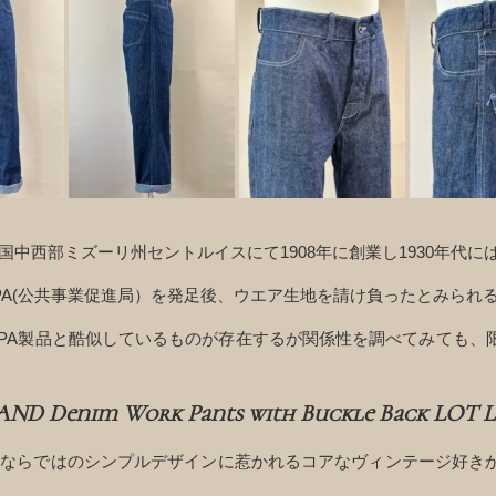
国中西部ミズーリ州セントルイスにて1908年に創業し1930年代には
月WPA(公共事業促進局）を発足後、ウエア生地を請け負ったとみられ
PA製品と酷似しているものが存在するが関係性を調べてみても、
ND Denim Work Pants with Buckle Back LOT L
RANDならではのシンプルデザインに惹かれるコアなヴィンテージ