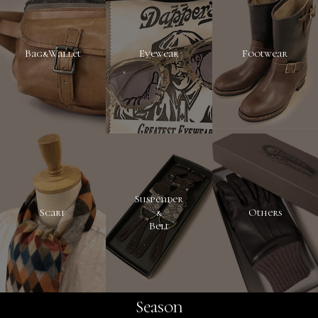
Bag&Wallet
Eyewear
Footwear
Suspender
Scarf
&
Others
Belt
Season