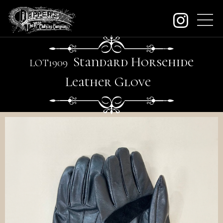
about
Standard Horsehide
LO
T
1909
contact
Leather Glove
order
dealers
archive
KeywordSearch
SEARCH