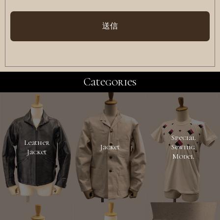
Categories
Special
Leather
Jacket
Sewing
Jacket
Model