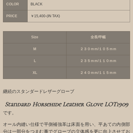
COLOR
BLACK
PRICE
￥15,400-(IN TAX)
Size
全長/甲幅
M
２３０ｍｍ/１０５ｍｍ
L
２３５ｍｍ/１１０ｍｍ
XL
２４０ｍｍ/１１５ｍｍ
継続のスタンダードレザーグローブ
Standard Horsehide Leather Glove LOT1909
です。
オール内縫い仕様で平側補強革は床面を用い、平あての内側部
分は一部分をつまむ事でグローブの立体感を更に向上させてお