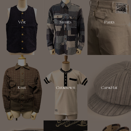
Vest
Shirts
Pants
Knit
Cut&Sewn
Cap&Hat