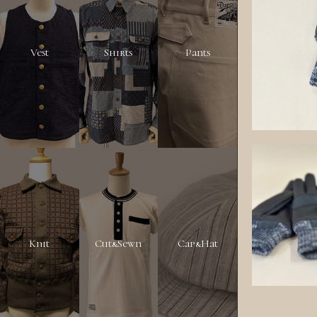
Vest
Shirts
Pants
Knit
Cut&Sewn
Cap&Hat