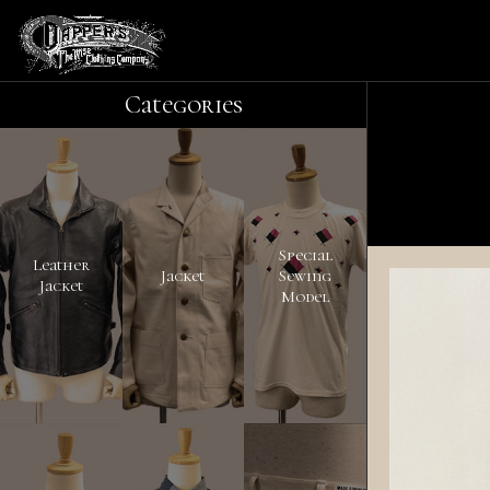
Categories
Special
Leather
Jacket
Sewing
Jacket
Model