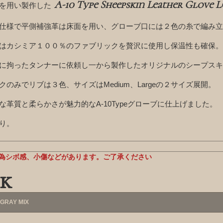
A-10 Type Sheepskin Leather Glove 
を用い製作した
仕様で平側補強革は床面を用い、グローブ口には２色の糸で編み立
はカシミア１００％のファブリックを贅沢に使用し保温性も確保。
に拘ったタンナーに依頼し一から製作したオリジナルのシープスキ
のみでリブは３色、サイズはMedium、Largeの２サイズ展開。
な革質と柔らかさが魅力的なA-10Typeグローブに仕上げました。
り。
為シボ感、小傷などがあります。ご了承ください
k
GRAY MIX