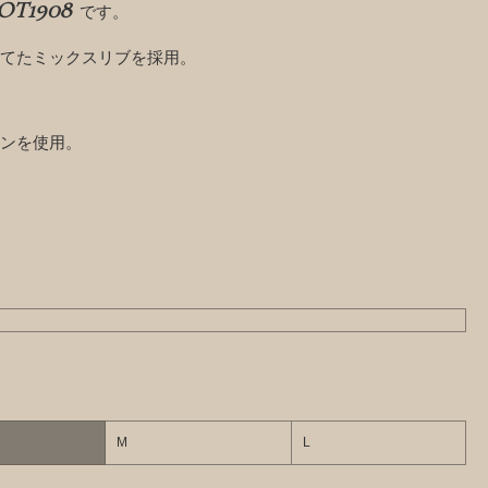
LOT1908
です。
てたミックスリブを採用。
ンを使用。
M
L