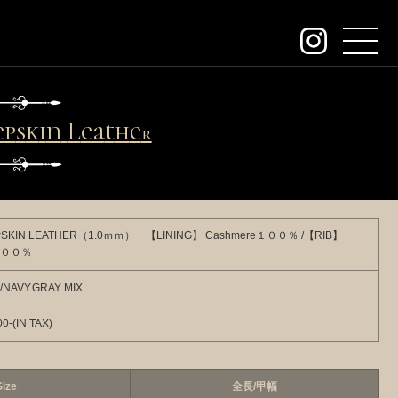
about
contact
s
k
i
n
L
e
a
t
h
e
r
G
l
order
dealers
PSKIN LEATHER（1.0ｍｍ） 【LINING】 Cashmere１００％ /【RIB】
archive
１００％
/NAVY.GRAY MIX
KeywordSearch
0-(IN TAX)
SEARCH
Size
全長/甲幅