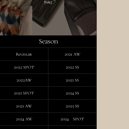
Belt
Season
Regular
2021 AW
2022 SPOT
2022 SS
2022AW
2023 SS
2023 SPOT
2024 SS
2023 AW
2025 SS
2024 AW
2024 SPOT