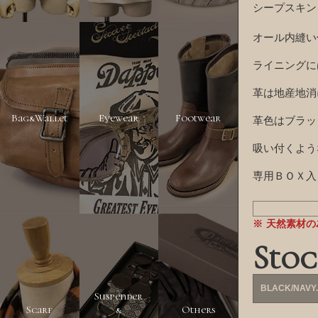
シープスキン
オール内縫い
ライニングに
革は地産地消
Bag&Wallet
Eyewear
Footwear
革色はブラック
吸い付くよう
専用ＢＯＸ入
天然素材の
Stoc
BLACK/NAVY.
Suspender
Scarf
&
Others