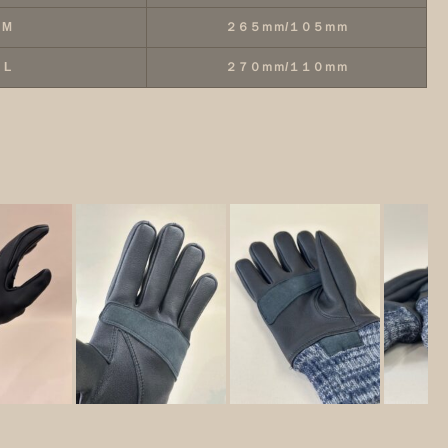
M
２６５ｍｍ/１０５ｍｍ
L
２７０ｍｍ/１１０ｍｍ