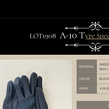
A-10
T
LO
T
1908
y
p
e
S
h
e
e
p
SHEE
MATERIAL
Wool
COLOR
BLACK
PRICE
￥24,20