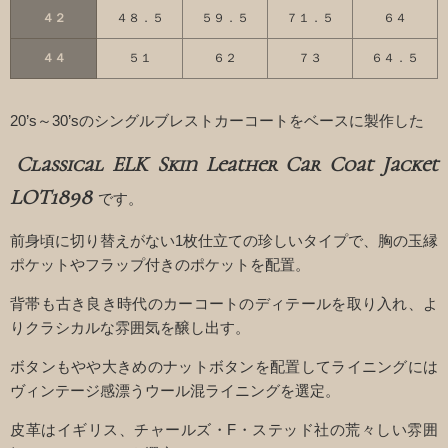
４２
４８．５
５９．５
７１．５
６４
４４
５１
６２
７３
６４．５
20’s～30’sのシングルブレストカーコートをベースに製作した
Classical ELK Skin Leather Car Coat Jacket
LOT1898
です。
前身頃に切り替えがない1枚仕立ての珍しいタイプで、胸の玉縁
ポケットやフラップ付きのポケットを配置。
背帯も古き良き時代のカーコートのディテールを取り入れ、よ
りクラシカルな雰囲気を醸し出す。
ボタンもやや大きめのナットボタンを配置してライニングには
ヴィンテージ感漂うウール混ライニングを選定。
皮革はイギリス、チャールズ・F・ステッド社の荒々しい雰囲