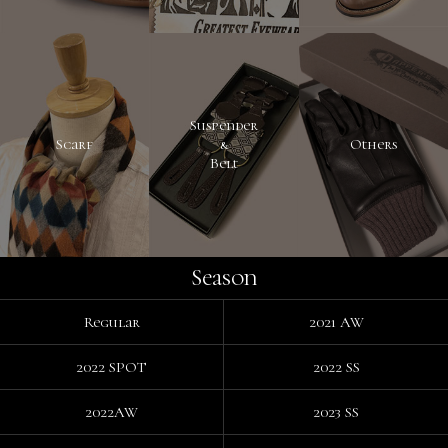
Suspender
Scarf
&
Others
Belt
Season
Regular
2021 AW
2022 SPOT
2022 SS
2022AW
2023 SS