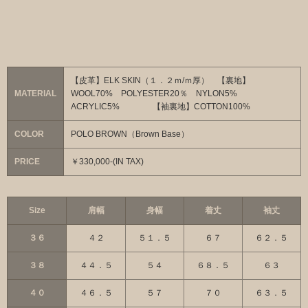
【皮革】ELK SKIN（１．２ｍ/ｍ厚） 【裏地】
MATERIAL
WOOL70% POLYESTER20％ NYLON5%
ACRYLIC5% 【袖裏地】COTTON100%
COLOR
POLO BROWN（Brown Base）
PRICE
￥330,000-(IN TAX)
Size
肩幅
身幅
着丈
袖丈
３６
４２
５１．５
６７
６２．５
３８
４４．５
５４
６８．５
６３
４０
４６．５
５７
７０
６３．５