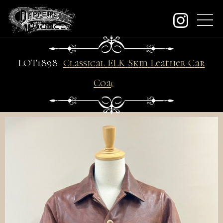
about
LO
T
1898
C
l
a
s
s
i
c
a
l
E
L
K
S
k
i
n
L
e
a
t
h
e
r
C
a
r
contact
C
o
a
t
J
order
dealers
archive
KeywordSearch
SEARCH