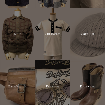
Knit
Cut&Sewn
Cap&Hat
Bag&Wallet
Eyewear
Footwear