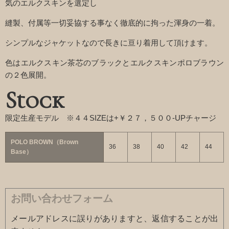
気のエルクスキンを選定し
縫製、付属等一切妥協する事なく徹底的に拘った渾身の一着。
シンプルなジャケットなので長きに亘り着用して頂けます。
色はエルクスキン茶芯のブラックとエルクスキンポロブラウン
の２色展開。
Stock
限定生産モデル ※４４SIZEは+￥２７，５００-UPチャージ
POLO BROWN（Brown
36
38
40
42
44
Base）
お問い合わせフォーム
メールアドレスに誤りがありますと、返信することが出