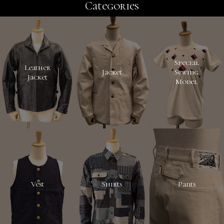
Categories
Special
Leather
Jacket
Sewing
Jacket
Model
Vest
Shirts
Pants