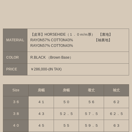
【皮革】HORSEHIDE（１．０ｍ/ｍ厚） 【裏地】
MATERIAL
RAYON57% COTTON43% 【袖裏地】
RAYON57% COTTON43%
COLOR
R.BLACK （Brown Base）
PRICE
￥286,000-(IN TAX)
Size
肩幅
身幅
着丈
袖丈
３６
４１
５０
５６
６２
３８
４３
５２．５
５７．５
６２．５
４０
４５
５５
５９．５
６３