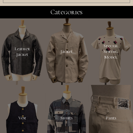
Categories
Special
Leather
Jacket
Sewing
Jacket
Model
Vest
Shirts
Pants