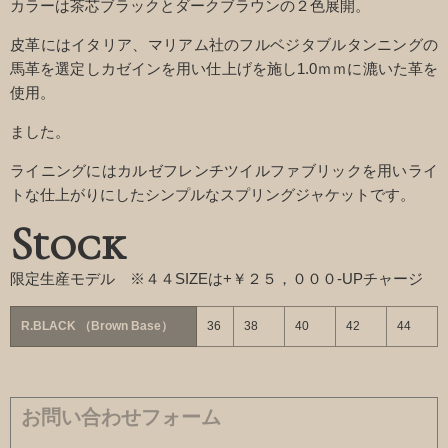
カラーは茶芯ブラックとダークブラウンの２色展開。
皮革にはイタリア、マリアム社のフルベジタブルタンニングの
馬革を選定しカゼインを用い仕上げを施し1.0ｍｍに漉いた革を
使用。
ました。
ライニングにはカルゼフレンチツイルファブリックを用いライ
トな仕上がりにしたシンプルなスプリングジャケットです。
Stock
限定生産モデル ※４４SIZEは+￥２５，０００-UPチャージ
R.BLACK （Brown Base）
36
38
40
42
44
お問い合わせフォーム