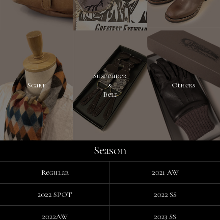
Suspender
Scarf
&
Others
Belt
Season
Regular
2021 AW
2022 SPOT
2022 SS
2022AW
2023 SS