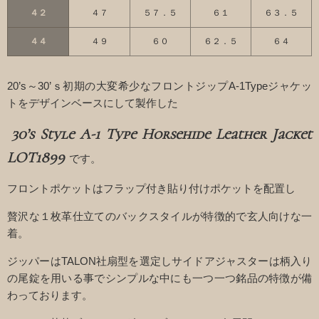
４２
４７
５７．５
６１
６３．５
４４
４９
６０
６２．５
６４
20’s～30’ｓ初期の大変希少なフロントジップA-1Typeジャケッ
トをデザインベースにして製作した
30’s Style A-1 Type Horsehide Leather Jacket
LOT1899
です。
フロントポケットはフラップ付き貼り付けポケットを配置し
贅沢な１枚革仕立てのバックスタイルが特徴的で玄人向けな一
着。
ジッパーはTALON社扇型を選定しサイドアジャスターは柄入り
の尾錠を用いる事でシンプルな中にも一つ一つ銘品の特徴が備
わっております。