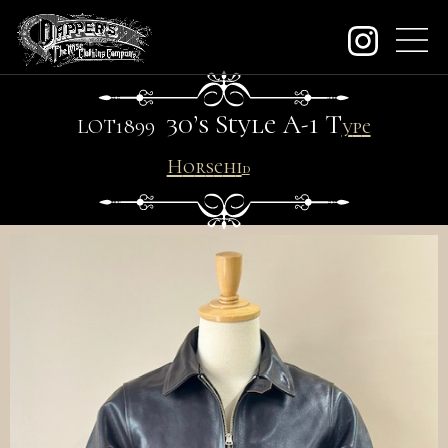
about
30
’
s Style A-1
T
LO
T
1899
y
p
e
H
o
r
s
e
h
i
d
e
contact
order
dealers
archive
KeywordSearch
SEARCH