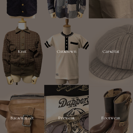
Knit
Cut&Sewn
Cap&Hat
Bag&Wallet
Eyewear
Footwear