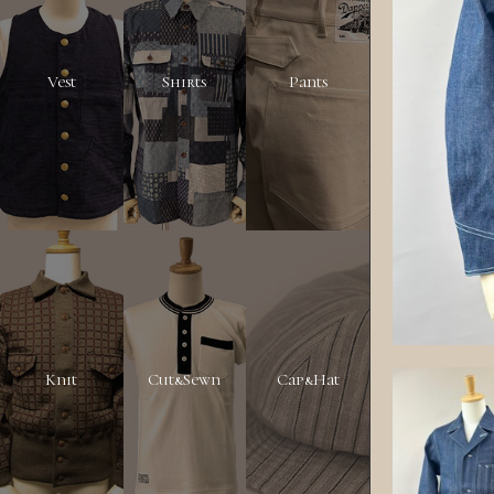
Vest
Shirts
Pants
Knit
Cut&Sewn
Cap&Hat