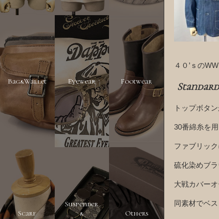
４０’ｓのW
Bag&Wallet
Eyewear
Footwear
Standar
トップボタン
30番綿糸を
ファブリック
硫化染めブラ
大戦カバーオ
同素材でベス
Suspender
Scarf
&
Others