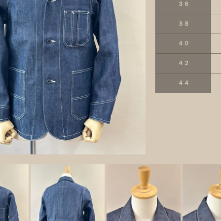
３６
３８
４０
４２
４４