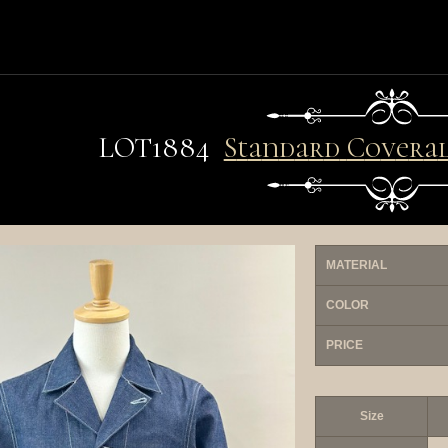
Standard Coverall 
LO
T
1884
MATERIAL
COLOR
PRICE
Size