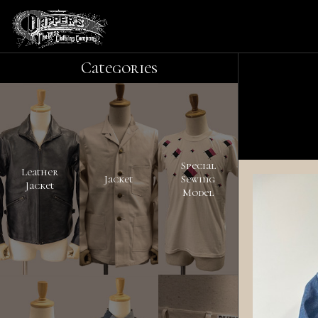
Categories
Special
Leather
Jacket
Sewing
Jacket
Model