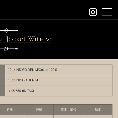
about
Jacket With WW
Ⅱ
contact
order
dealers
10oz INDIGO DENIM/Cotton 100%
archive
10oz INDIGO DENIM
KeywordSearch
￥45,650-(IN TAX)
SEARCH
肩幅
身幅
着丈 前後
袖丈