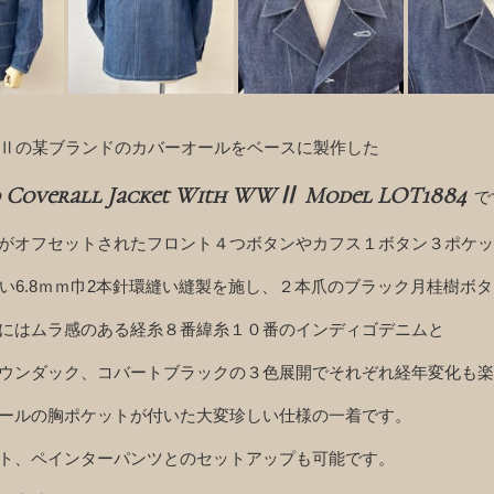
WⅡの某ブランドのカバーオールをベースに製作した
d Coverall Jacket With WWⅡ Model LOT1884
で
がオフセットされたフロント４つボタンやカフス１ボタン３ポケッ
用い6.8ｍｍ巾2本針環縫い縫製を施し、２本爪のブラック月桂樹ボ
にはムラ感のある経糸８番緯糸１０番のインディゴデニムと
ウンダック、コバートブラックの３色展開でそれぞれ経年変化も楽
ールの胸ポケットが付いた大変珍しい仕様の一着です。
ト、ペインターパンツとのセットアップも可能です。