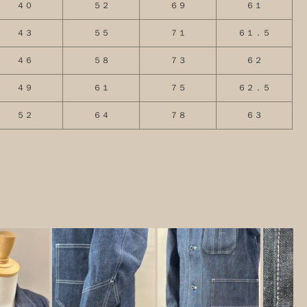
４０
５２
６９
６１
４３
５５
７１
６１．５
４６
５８
７３
６２
４９
６１
７５
６２．５
５２
６４
７８
６３