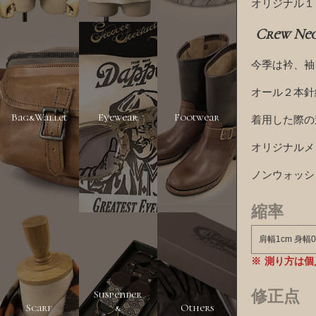
オリジナル１
Crew Nec
今季は衿、袖
オール２本針
Bag&Wallet
Eyewear
Footwear
着用した際の
オリジナルメ
ノンウォッシ
縮率
肩幅1cm 身幅0
測り方は個
Suspender
修正点
Scarf
&
Others