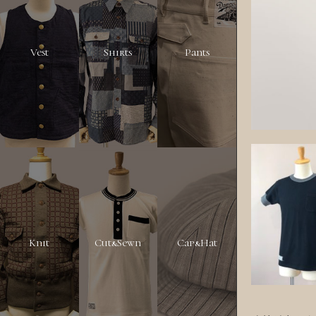
Vest
Shirts
Pants
Knit
Cut&Sewn
Cap&Hat