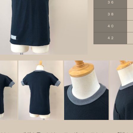
３６
３８
４０
４２