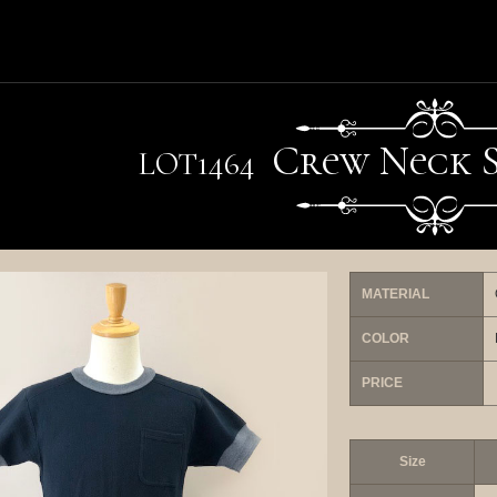
Crew Neck 
LO
T
1464
MATERIAL
COLOR
PRICE
Size