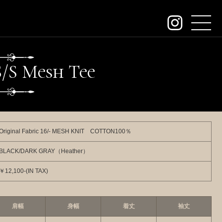
about
S/S Mesh
T
ee
contact
order
dealers
Original Fabric 16/- MESH KNIT COTTON100％
archive
BLACK/DARK GRAY（Heather）
KeywordSearch
￥12,100-(IN TAX)
SEARCH
肩幅
身幅
着丈
袖丈