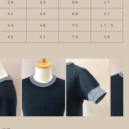
３９
４２
６６
１７
４１
４５
６８
１７
４３
４８
７０
１７．５
４５
５１
７２
１８