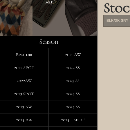
Belt
Stoc
BLK/DK GRY
Season
Regular
2021 AW
2022 SPOT
2022 SS
2022AW
2023 SS
2023 SPOT
2024 SS
2023 AW
2025 SS
2024 AW
2024 SPOT