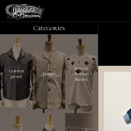
Categories
Special
Leather
Jacket
Sewing
Jacket
Model