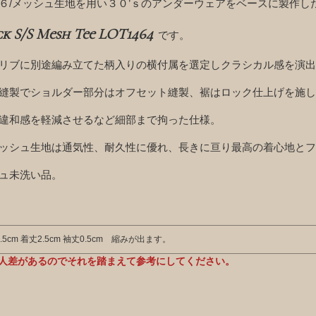
６/メッシュ生地を用い３０’ｓのアンダーウェアをベースに製作し
k S/S Mesh Tee LOT1464
です。
リブに別途編み立てた柄入りの横付属を選定しクラシカル感を演出
縫製でショルダー部分はオフセット縫製、裾はロック仕上げを施し
違和感を軽減させるなど細部まで拘った仕様。
ッシュ生地は通気性、耐久性に優れ、長きに亘り最高の着心地とフ
ュ未洗い品。
.5cm 着丈2.5cm 袖丈0.5cm 縮みが出ます。
人差があるのでそれを踏まえて参考にしてください。