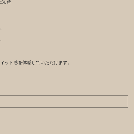
た定番
。
、
ィット感を体感していただけます。