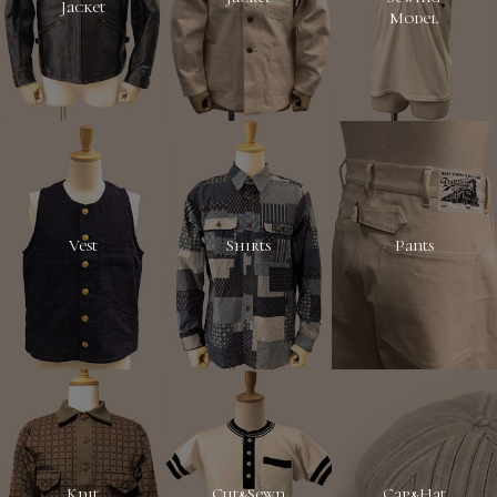
Jacket
Model
Vest
Shirts
Pants
Knit
Cut&Sewn
Cap&Hat