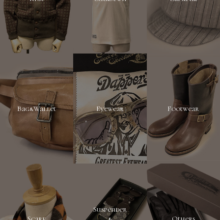
Bag&Wallet
Eyewear
Footwear
Suspender
Scarf
&
Others