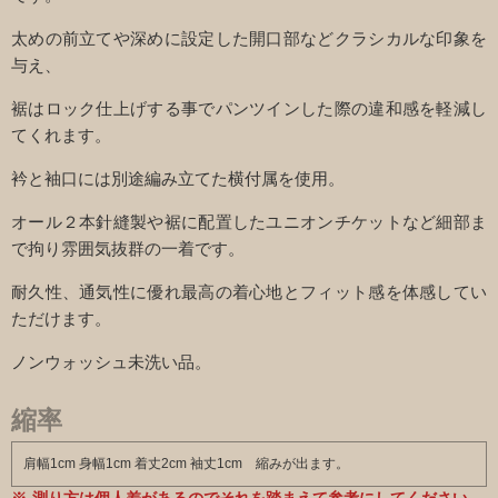
太めの前立てや深めに設定した開口部などクラシカルな印象を
与え、
裾はロック仕上げする事でパンツインした際の違和感を軽減し
てくれます。
衿と袖口には別途編み立てた横付属を使用。
オール２本針縫製や裾に配置したユニオンチケットなど細部ま
で拘り雰囲気抜群の一着です。
耐久性、通気性に優れ最高の着心地とフィット感を体感してい
ただけます。
ノンウォッシュ未洗い品。
縮率
肩幅1cm 身幅1cm 着丈2cm 袖丈1cm 縮みが出ます。