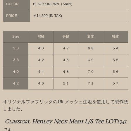
COLOR
BLACK/BROWN（Solid）
PRICE
￥14,300-(IN TAX)
Size
肩幅
身幅
着丈
袖丈
３６
４０
４２
６８
５４
３８
４２
４５
６９
５５
４０
４４
４８
７０
５６
４２
４６
５１
７１
５７
オリジナルファブリックの16/-メッシュ生地を使用して製作致
しました、
Classical Henley Neck Mesh L/S Tee LOT1341
です。