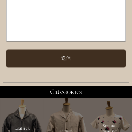
Categories
Special
Leather
Jacket
Sewing