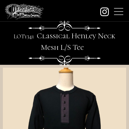
about
Classical Henley Neck
LO
T
1341
contact
Mesh L/S
T
ee
order
dealers
archive
KeywordSearch
SEARCH