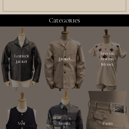
Categories
Special
Leather
Jacket
Sewing
Jacket
Model
Vest
Shirts
Pants