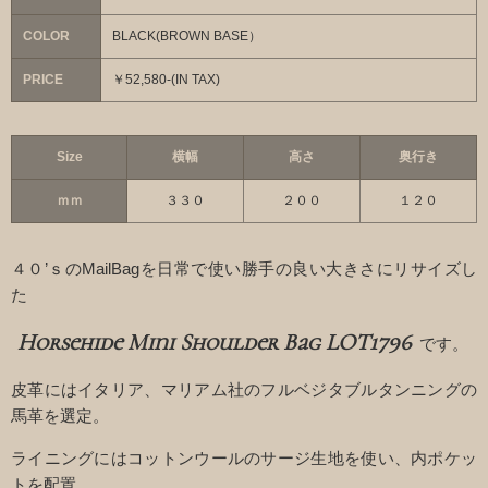
COLOR
BLACK(BROWN BASE）
PRICE
￥52,580-(IN TAX)
Size
横幅
高さ
奥行き
ｍｍ
３３０
２００
１２０
４０’ｓのMailBagを日常で使い勝手の良い大きさにリサイズし
た
Horsehide Mini Shoulder Bag LOT1796
です。
皮革にはイタリア、マリアム社のフルベジタブルタンニングの
馬革を選定。
ライニングにはコットンウールのサージ生地を使い、内ポケッ
トを配置。