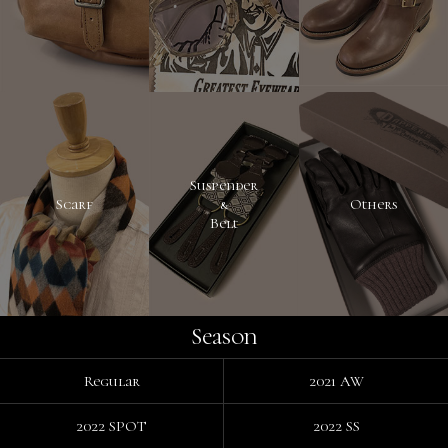
Suspender
Scarf
&
Others
Belt
Season
Regular
2021 AW
2022 SPOT
2022 SS