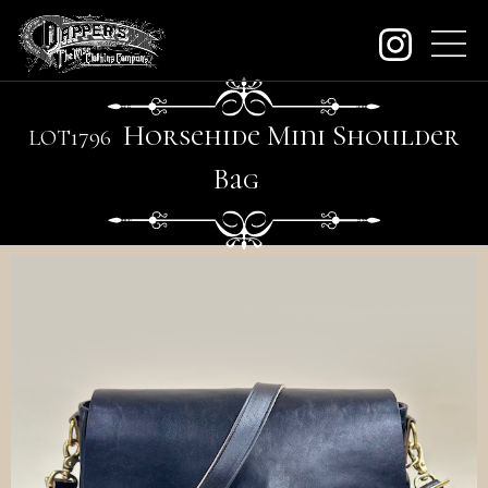
about
Horsehide Mini Shoulder
LO
T
1796
contact
Bag
order
dealers
archive
KeywordSearch
SEARCH