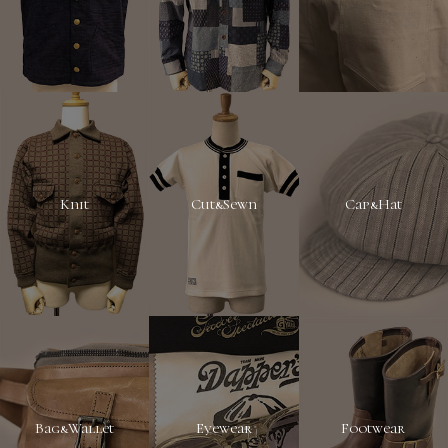
Knit
Cut&Sewn
Cap&Hat
Bag&Wallet
Eyewear
Footwear