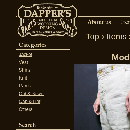
Top
›
Items
Jacket
Mod
Vest
Shirts
Knit
Pants
Cut & Sewn
Cap & Hat
Others