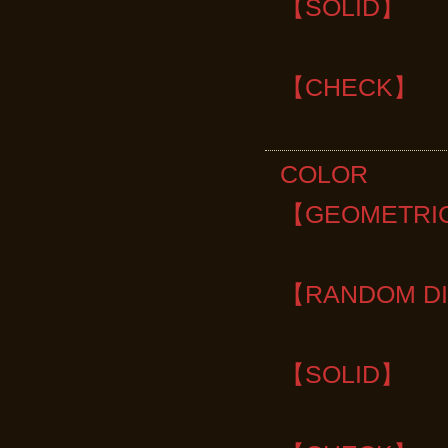
【SOLID】
RAYON
【CHECK】
COTTO
COLOR ・N
【GEOMETRI
・NAVY/
【RANDOM D
・SMOKE
【SOLID】
・BEIGE