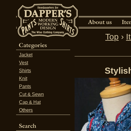
Top
›
I
Jacket
Vest
Styli
Shirts
Knit
Pants
Cut & Sewn
Cap & Hat
Others