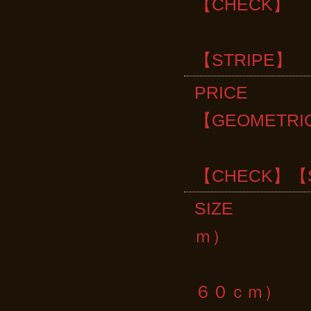
【CHECK】
・NAVY/
【STRIPE】
PRICE ￥
【GEOMETRI
￥６，８００
【CHECK】【S
SIZE 【
ｍ）
【RANDO
６０ｃｍ）